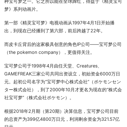
种宝可梦之一。它之所以能在全球蹿红，得益于《精灵宝可
梦》系列动画片。
第一部《精灵宝可梦》电视动画从1997年4月1日开始播
出，到现在已经播到了第六部，前后跨越了22年。
而皮卡丘背后的这家极具创意的角色IP公司——宝可梦公司
（the pokemon company），更值得关注。
宝可梦公司于1998年4月由任天堂、Creatures、
GAMEFREAK三家公司共同出资设立，初始资金6000万日
元。起初公司名字为“宝可梦中心株式会社”（ポケモンセン
ター株式会社），到了2000年10月才更名为现在的“株式会
社宝可梦”（株式会社ポケモン）。
根据2018年2月期（第20期）决算信息，宝可梦公司目前
的总资产为399亿4800万日元，利润剩余资金为321.57亿