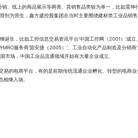
分销、线上的商品展示等两类。其销售品类较为单一，比如震坤
润滑剂为营生，鑫方盛控股集团在当时主要围绕建材类工业品销售
继诞生，比如工控信息交易资讯平台‘中国工控网（2001）’成立
外MRO服务商‘固安捷（2005）’、工业自动化产品制造及分销商
’进入中国市场，中国工业品流通领域开始有大量企业成立。
上交易的电商平台，有的是前期传统流通企业孵化、转型的电商业
东也相继入场。