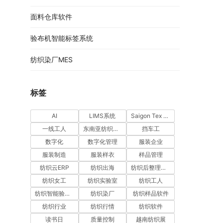
面料仓库软件
验布机智能标签系统
纺织染厂MES
标签
AI
LIMS系统
Saigon Tex 2026
一线工人
东南亚纺织市场
挡车工
数字化
数字化管理
服装企业
服装制造
服装样衣
样品管理
纺织云ERP
纺织出海
纺织后整理软件
纺织女工
纺织实验室
纺织工人
纺织智能验布机系统
纺织染厂
纺织样品软件
纺织行业
纺织行情
纺织软件
读书日
质量控制
越南纺织展