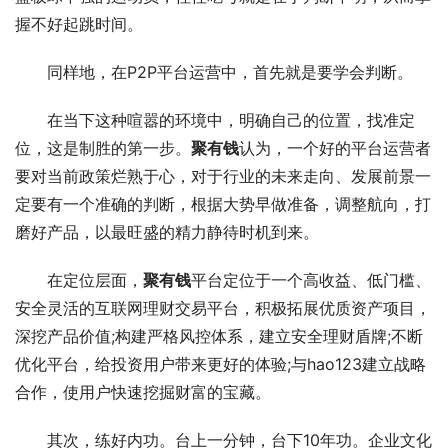
握不好起跳时间。
同样地，在P2P平台运营中，首先就是要学会判断。
在当下这种喧嚣的环境中，明确自己的位置，找准定
位，这是制胜的第一步。
聚有钱
认为，一个好的平台运营者
要对当前政策烂熟于心，对于行业的未来走向、发展前景一
定要有一个准确的判断，根据大势早做准备，调整航向，打
磨好产品，以最旺盛的精力静待时机到来。
在定位层面，
聚有钱
平台定位于一个高收益、低门槛、
安全灵活的互联网理财交易平台，积极拓展优质资产项目，
深挖产品价值;构建严格风控体系，建立安全理财盾牌;不断
优化平台，给投资用户带来更好的体验;与hao123建立战略
合作，使用户快速挖掘财富的宝藏。
其次，练好内功。台上一分钟，台下10年功。企业文化