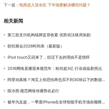
下一篇：
电商进入深水区 下半场要解决哪些问题？
相关新闻
第三批支付机构续牌监管收紧 优胜劣汰格局加剧
纺织展会2026时间表（最新版）
iPod touch又回来了，但活下去的理由不是情怀
2016网络直播迎来规范年：粉丝超3亿 行业或临新拐点
阿里动真格？淘宝上你恐怕再也买不到30块以下的数据线
陈冷西:规范网络传播势在必行
被华为反超，一季度iPhone在全球智能手机市场份额降至第三