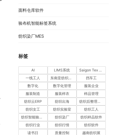
面料仓库软件
验布机智能标签系统
纺织染厂MES
标签
AI
LIMS系统
Saigon Tex 2026
一线工人
东南亚纺织市场
挡车工
数字化
数字化管理
服装企业
服装制造
服装样衣
样品管理
？
纺织云ERP
纺织出海
纺织后整理软件
纺织女工
纺织实验室
纺织工人
纺织智能验布机系统
纺织染厂
纺织样品软件
纺织行业
纺织行情
纺织软件
”
读书日
质量控制
越南纺织展