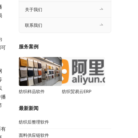
播
关于我们
局
联系我们
为
服务案例
都可
网
等
以
纺织样品软件
纺织贸易云ERP
传播
节
最新新闻
纺织后整理软件
而有
面料供应链软件
事