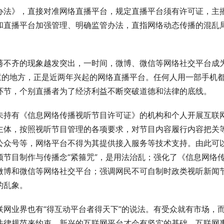
办法》，直接对准网络直播平台，规定直播平台须有许可证，主
和直播平台加强管理、明确监管办法，直指网络动态传播的混乱
莠不齐的现象越发突出，一时间，微博、微信等网络社交平台成
重的地方，正是近两年兴起的网络直播平台。任何人用一部手机
环节，个别直播者为了经济利益不断突破道德和法律的底线。
未持有《信息网络传播视听节目许可证》的机构和个人开展互联
主体，按照视听节目管理的各项要求，对节目内容履行内容把关
公众号等，网络平台不得为其提供接入服务等技术支持。由此可
节目制作与传播念“紧箍咒”，是用法治乱；强化了《信息网络
微博和微信等网络社交平台；强调网民不可自制时政类视听新闻
的乱象。
网业界也有“得互动平台者得天下”的说法。有受众就有市场，
法律规范来约束，新兴的互联网平台才会有坚实的基础，互联网