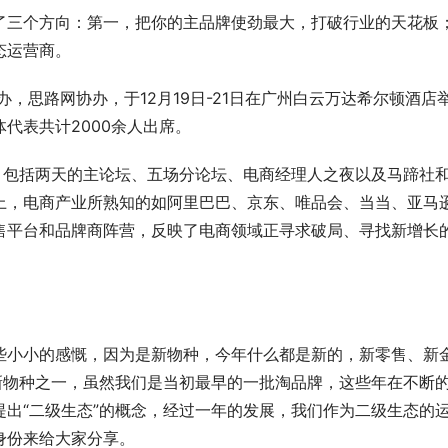
了三个方向：第一，把你的主品牌使劲最大，打破行业的天花板
态运营商。
办，思路网协办，于12月19日-21日在广州白云万达希尔顿酒店
代表共计2000余人出席。
，包括两天的主论坛、五场分论坛、电商经理人之夜以及马蹄社
上，电商产业所熟知的如阿里巴巴、京东、唯品会、当当、亚马
售平台和品牌商阵营，反映了电商领域正寻求破局、寻找新增长
些小小的感慨，因为是新物种，今年什么都是新的，新零售、新
新物种之一，虽然我们是当初最早的一批淘品牌，这些年在不断
出“二级生态”的概念，经过一年的发展，我们作为二级生态的
身份来给大家分享。