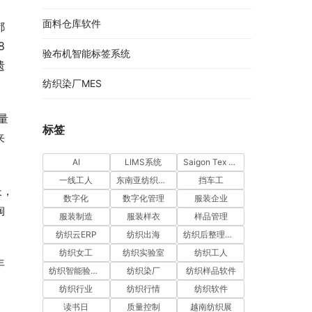
面料仓库软件
都
8
验布机智能标签系统
遗
纺织染厂MES
量
标签
来
AI
LIMS系统
Saigon Tex 2026
一线工人
东南亚纺织市场
挡车工
长，
数字化
数字化管理
服装企业
淘
服装制造
服装样衣
样品管理
纺织云ERP
纺织出海
纺织后整理软件
纺织女工
纺织实验室
纺织工人
年
纺织智能验布机系统
纺织染厂
纺织样品软件
纺织行业
纺织行情
纺织软件
读书日
质量控制
越南纺织展