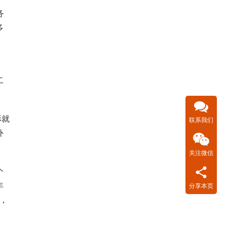
务
多
二
形就
联系我们
外
关注微信
个
年
分享本页
，