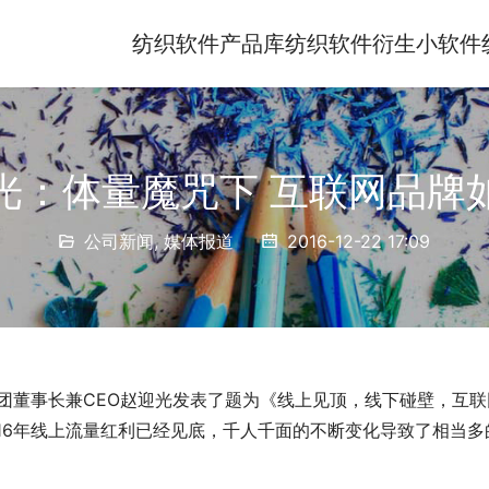
纺织软件产品库
纺织软件衍生小软件
光：体量魔咒下 互联网品牌
公司新闻
,
媒体报道
2016-12-22 17:09
集团董事长兼CEO赵迎光发表了题为《线上见顶，线下碰壁，互联
16年线上流量红利已经见底，千人千面的不断变化导致了相当多