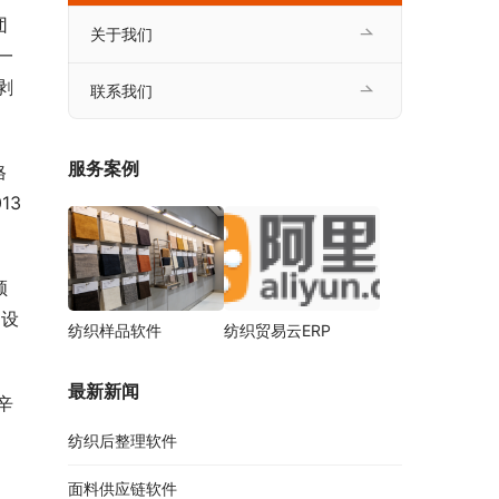
团
关于我们
一
剥
联系我们
服务案例
格
13
领
和设
纺织样品软件
纺织贸易云ERP
最新新闻
辛
纺织后整理软件
面料供应链软件