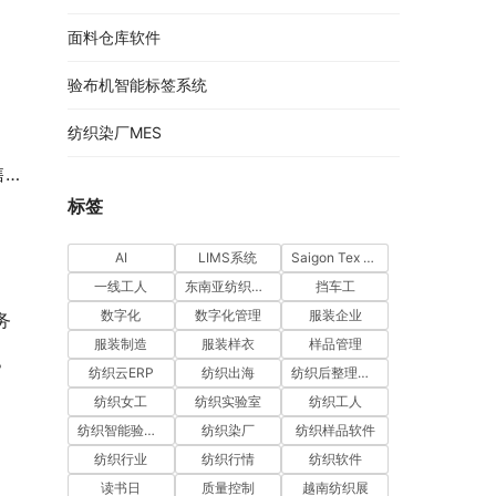
面料仓库软件
验布机智能标签系统
纺织染厂MES
机
标签
AI
LIMS系统
Saigon Tex 2026
一线工人
东南亚纺织市场
挡车工
数字化
数字化管理
服装企业
务
服装制造
服装样衣
样品管理
？
纺织云ERP
纺织出海
纺织后整理软件
纺织女工
纺织实验室
纺织工人
纺织智能验布机系统
纺织染厂
纺织样品软件
纺织行业
纺织行情
纺织软件
读书日
质量控制
越南纺织展