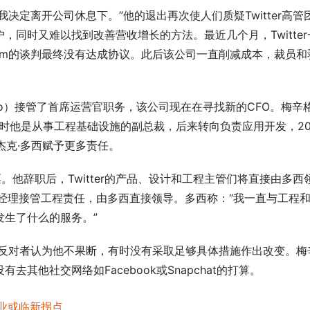
，我决定离开公司休息下。”他的退出再次使人们质疑Twitter高管
同时又难以找到改善营收增长的方法。最近几个月，Twitter
e.com的谈判最终没有达成协议。此后该公司一直削减成本，裁员和
nyNoto）接管了首席运营官职务，该公司现在在寻找新的CFO。梅辛
。开始时他是从事工程基础设施的副总裁，后来转向负责应用开发，20
杰克·多西赋予更多责任。
。他辞职后，Twitter的产品、设计和工程主管们将直接由多西
为总经理接管工程责任，由多西直接领导。多西称：“我一直与工程
生了什么的服务。”
，而反对者认为他不果断，有时没有采取足够具体措施作出改变。梅
其他社交网络如Facebook或Snapchat的打算。
行业或临新拐点