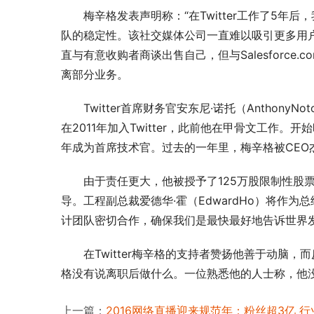
梅辛格发表声明称：“在Twitter工作了5年后
队的稳定性。该社交媒体公司一直难以吸引更多用户，
直与有意收购者商谈出售自己，但与Salesforc
离部分业务。
Twitter首席财务官安东尼·诺托（Antho
在2011年加入Twitter，此前他在甲骨文工作
年成为首席技术官。过去的一年里，梅辛格被CEO
由于责任更大，他被授予了125万股限制性股票
导。工程副总裁爱德华·霍（EdwardHo）将作
计团队密切合作，确保我们是最快最好地告诉世界发
在Twitter梅辛格的支持者赞扬他善于动脑
格没有说离职后做什么。一位熟悉他的人士称，他没有去
上一篇：
2016网络直播迎来规范年：粉丝超3亿 