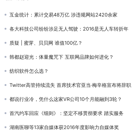
互金统计：累计交易48万亿 涉违规网站2420余家
各大科技公司纷纷涉足无人驾驶：2016是无人车转折年
质疑 | 蜜芽、贝贝网 谁值100亿？
韩都赵迎光：体量魔咒下 互联网品牌如何进化？
纺织软件怎么选？
Twitter高管持续流失 首席技术官亚当·梅辛格宣布将辞职
都说行业冷，凭什么这家VR公司10个月能融到3轮？
首汽约车回应《细则》：坚定不移贯彻要求 踏实服务
湖南医聊等13家自媒体获2016年度影响力自媒体奖