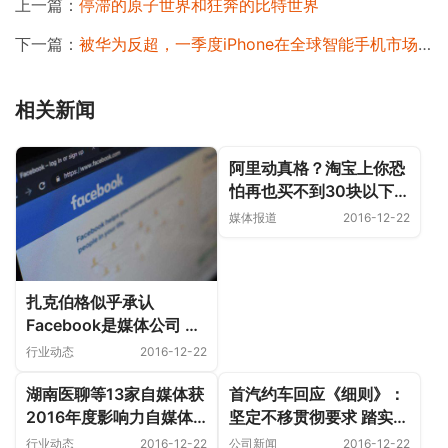
上一篇：
停滞的原子世界和狂奔的比特世界
下一篇：
被华为反超，一季度iPhone在全球智能手机市场份额降至第三
相关新闻
阿里动真格？淘宝上你恐
怕再也买不到30块以下的
数据线
媒体报道
2016-12-22
扎克伯格似乎承认
Facebook是媒体公司 但
不是传统的
行业动态
2016-12-22
湖南医聊等13家自媒体获
首汽约车回应《细则》：
2016年度影响力自媒体
坚定不移贯彻要求 踏实服
奖
务
行业动态
2016-12-22
公司新闻
2016-12-22