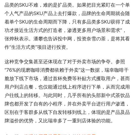
品类的SKU不难，难的是扩品类。如果把目光紧盯在一个单
个人气产品的SKU产品上去打爆款，品牌的生命周期就会随
着单个SKU的生命周期而下降，只有多品类多SKU获得了成
功才接近生活方式的打造者，渗透更多用户场景和需求”，
张烨秋表示。潘攀也告诉投中网，投资奈雪の茶，是将其看
作“生活方式类”项目进行投资。
这种竞争交集甚至还体现在了对于外卖市场的争夺。参照
“76%的现磨咖啡消费都依赖于外卖”这一数据，瑞幸咖啡干
脆放下线下市场，通过首杯免费等补贴方式攫取用户，甚而
用户到店点餐，也仅能通过线上程序进行下单，从而完成用
户往线上的转移。与此同时，几乎所有的头部新中式茶饮品
牌也都开发了自有的小程序，并在外卖平台进行用户渗透，
区别在于客群多从线下自发转移到线上，体现的是产品及品
牌溢价的优势，又比瑞幸多了一重到店体验的功能。