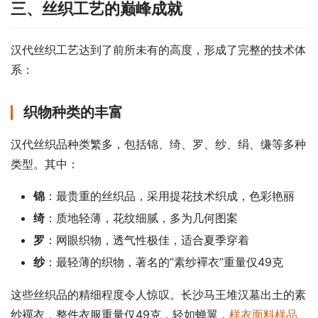
三、丝织工艺的巅峰成就
汉代丝织工艺达到了前所未有的高度，形成了完整的技术体
系：
织物种类的丰富
汉代丝织品种类繁多，包括锦、绮、罗、纱、绢、缣等多种
类型。其中：
锦
：最贵重的丝织品，采用提花技术织成，色彩艳丽
绮
：质地轻薄，花纹细腻，多为几何图案
罗
：网眼织物，透气性极佳，适合夏季穿着
纱
：最轻薄的织物，著名的”素纱襌衣”重量仅49克
这些丝织品的精细程度令人惊叹。长沙马王堆汉墓出土的素
纱襌衣，整件衣服重量仅49克，轻如蝉翼，
样衣面料样品