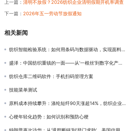
上一篇：
清明不放假？2026纺织企业清明假期开机率调查
下一篇：
2026年五一劳动节放假通知
相关新闻
纺织智能检验系统：如何用条码与数据驱动，实现面料品质与仓储革命？
盛泽：中国纺织重镇的一面——从’一根丝’到数字化产业集群
纺织仓库二维码软件：手机扫码管理方案
技能菜单测试
原料成本持续攀升：涤纶短纤90天涨超14%，纺织企业利润空间再承压
心梗年轻化趋势：如何识别和预防心梗
特朗普再次访华：从’退群断链’到’登门求助’，美国信用危机下的中国角色