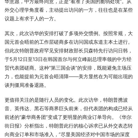
华意愿，中方最终同意，正是”看准了美国的脆弱处境”。从
外交心理学角度看，主动提出访问的一方，往往也是在某些
议题上有求于人的一方。
其次，此次访华的安排打破了多项外交惯例。按照常规，大
国元首会晤前的工作层磋商多在访问国或东道主本土进行。
但此次特朗普政府罕见安排财政部长贝森特先行访问日韩，
于5月12日至13日在韩国首尔与何立峰副总理率领的中方经
贸代表团磋商。这种”第三国会谈”的安排，既能避免主场压
力，也能提前为元首会晤清障——美方显然在为可能出现的
谈判僵局准备退路。
更值得关注的是随行人员的变化。此次访华，特朗普携波
音、英伟达、黑石等商界巨头前来，但代表团的构成已经从
前述的”豪华商务团”变成了更明显的商业订单导向。《华尔
街日报》分析指出，特朗普此行的核心诉求已从外交表态转
向商业订单和市场准入，”尽显美国经济对中国市场的深度