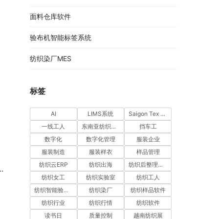
面料仓库软件
验布机智能标签系统
纺织染厂MES
标签
AI
LIMS系统
Saigon Tex 2026
一线工人
东南亚纺织市场
挡车工
数字化
数字化管理
服装企业
服装制造
服装样衣
样品管理
纺织云ERP
纺织出海
纺织后整理软件
纺织女工
纺织实验室
纺织工人
纺织智能验布机系统
纺织染厂
纺织样品软件
纺织行业
纺织行情
纺织软件
读书日
质量控制
越南纺织展