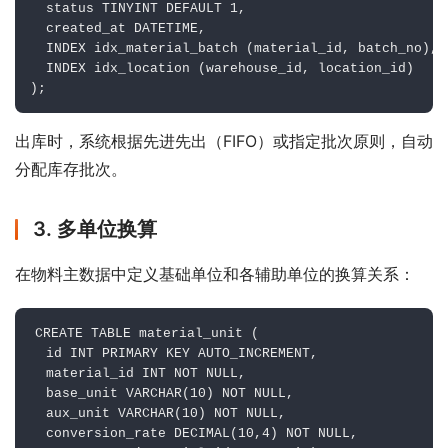
  status TINYINT DEFAULT 1,

  created_at DATETIME,

  INDEX idx_material_batch (material_id, batch_no),

  INDEX idx_location (warehouse_id, location_id)

);
出库时，系统根据先进先出（FIFO）或指定批次原则，自动
分配库存批次。
3. 多单位换算
在物料主数据中定义基础单位和各辅助单位的换算关系：
CREATE TABLE material_unit (

  id INT PRIMARY KEY AUTO_INCREMENT,

  material_id INT NOT NULL,

  base_unit VARCHAR(10) NOT NULL,

  aux_unit VARCHAR(10) NOT NULL,

  conversion_rate DECIMAL(10,4) NOT NULL,
