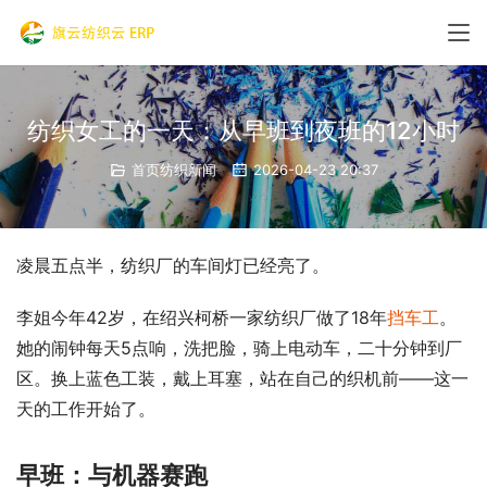
纺织女工的一天：从早班到夜班的12小时
首页纺织新闻
2026-04-23 20:37
凌晨五点半，纺织厂的车间灯已经亮了。
李姐今年42岁，在绍兴柯桥一家纺织厂做了18年
挡车工
。
她的闹钟每天5点响，洗把脸，骑上电动车，二十分钟到厂
区。换上蓝色工装，戴上耳塞，站在自己的织机前——这一
天的工作开始了。
早班：与机器赛跑