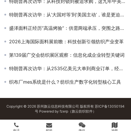
特朗普再次访华：从科技封锁到被迫求购，这九年中美科技发生了什么
特朗普再次访华：从’大国对等’到’美国主动’，谁是更迫切的一方？
盛泽面料正经历”高温烤验”：供需两端承压，突围之路在何方
2026上海国际面料展前瞻：科技创新引领纺织产业变革
第139届广交会纺织展区观察：信息化成企业转型关键词
特朗普再次访华：从2535亿美元大单到商业订单，经贸合作底层逻辑变了
织布厂mes系统是什么？纺织生产数字化转型核心工具
Copyright © 2026 苏州旗云信息科技有限公司 版权所有
苏ICP备13050194
号
Powered by
fzerp（旗云纺织软件）
电话
邮箱
微信
地图