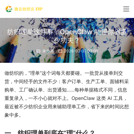
纺织理单这件事，OpenClaw 能帮你省多
少功夫？
未分类
2026-03-31 09:00
做纺织的，”理单”这个词每天都要碰。一批货从接单到交
货，中间经手的文件不少：客户订单、生产工单、面辅料采
购单、工厂确认单、出货通知……每种单据格式不同，信息
重复录入，一不小心就对不上。OpenClaw 这类 AI 工具，
最近被不少纺织企业用来辅助理单工作，省下来的时间比想
象中多。
一、纺织理单到底在”理”什么？