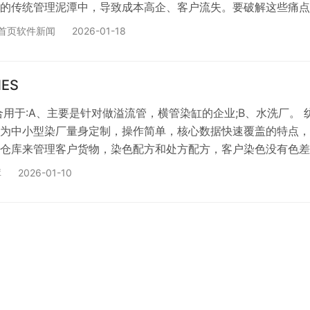
的传统管理泥潭中，导致成本高企、客户流失。要破解这些痛点
件已成为不可或缺的数字化解决方案。本文将深入剖析现代纺织
首页软件新闻
2026-01-18
样品、订单到生产、仓储的全流程，助您选择最适配的工具，实
能决策的飞跃。 核心痛点：为什么传统管理方式在纺织行业行
业产业链长、环节多、变化快，传统依赖Excel和人工的方式已显
ES
合用于:A、主要是针对做溢流管，横管染缸的企业;B、水洗厂。 
为中小型染厂量身定制，操作简单，核心数据快速覆盖的特点，
仓库来管理客户货物，染色配方和处方配方，客户染色没有色差
机，PDA 扫码出库。具备以下核心功能:
库
2026-01-10