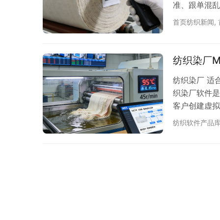
准、跟单混乱
专业的纺织软
首页纺织新闻
,
件如何重塑从
降本增效与智
了？ 纺织行
纺织染厂M
疲…
纺织染厂 适
织染厂软件是
客户创建虚拟
无缝连接打卷
纺织软件产品