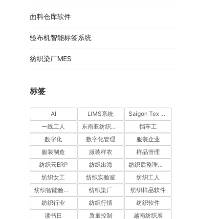
面料仓库软件
验布机智能标签系统
纺织染厂MES
标签
AI
LIMS系统
Saigon Tex 2026
一线工人
东南亚纺织市场
挡车工
数字化
数字化管理
服装企业
服装制造
服装样衣
样品管理
纺织云ERP
纺织出海
纺织后整理软件
纺织女工
纺织实验室
纺织工人
纺织智能验布机系统
纺织染厂
纺织样品软件
纺织行业
纺织行情
纺织软件
读书日
质量控制
越南纺织展