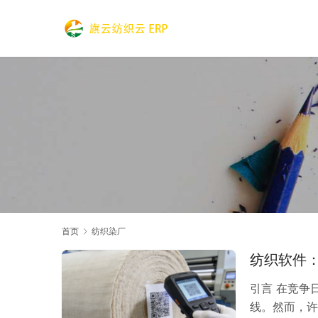
首页
纺织染厂
纺织软件
引言 在竞争
线。然而，许