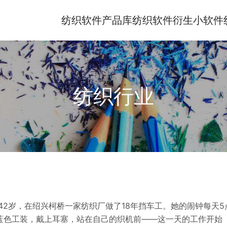
纺织软件产品库
纺织软件衍生小软件
纺织行业
42岁，在绍兴柯桥一家纺织厂做了18年挡车工。她的闹钟每天5
蓝色工装，戴上耳塞，站在自己的织机前——这一天的工作开始