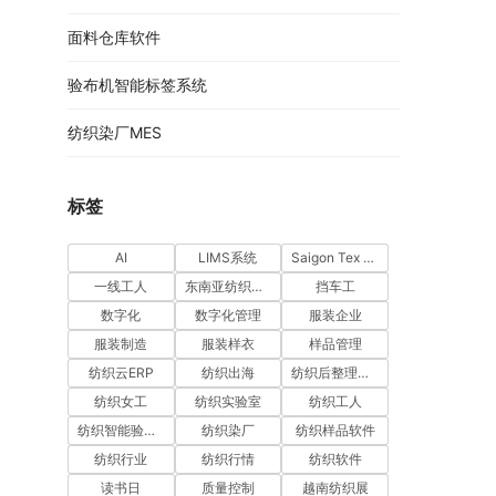
面料仓库软件
验布机智能标签系统
纺织染厂MES
标签
AI
LIMS系统
Saigon Tex 2026
一线工人
东南亚纺织市场
挡车工
数字化
数字化管理
服装企业
服装制造
服装样衣
样品管理
纺织云ERP
纺织出海
纺织后整理软件
纺织女工
纺织实验室
纺织工人
纺织智能验布机系统
纺织染厂
纺织样品软件
纺织行业
纺织行情
纺织软件
读书日
质量控制
越南纺织展