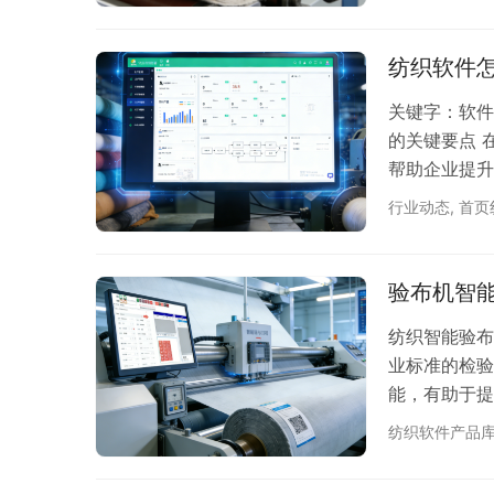
件如何重塑从
降本增效与智
了？ 纺织行
纺织软件
疲…
关键字：软件,
的关键要点 
帮助企业提升
琅满目的纺织
行业动态
,
首页
件的要点。 
此在选择软件
重生产管理功
验布机智
纺织智能验布
业标准的检验
能，有助于提
表，电子秤，
纺织软件产品
秤。 具备以