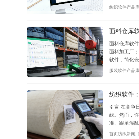
卷并卷裁剪功
纺织软件产品
富的报表功能
面料仓库
面料仓库软件
面料加工厂；
软件，简化仓
定位、业务员
服装软件产品
心功能：
纺织软件
引言 在竞争
线。然而，许
准、跟单混乱
专业的纺织软
首页纺织新闻
,