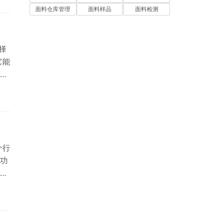
现
面料仓库管理
面料样品
面料检测
不通
选择
它能
琳
软
因
注
个行
功