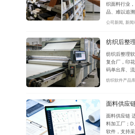
织面料行业，
品、难以追溯
能因此错失订
公司新闻
,
新闻
破解这一困局
能、选型要点
纺织后整
型方案。 一
统之…
纺织后整理软
复合厂，印花
码单出库、流
纺织软件产品
面料供应
面料供应链 
料加工厂；D
软件，支持采