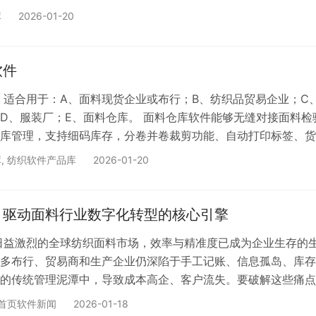
能、自动打印标签、货物定位、业务员锁定、定制化发货流程，
库
2026-01-20
。 具备以下核心功能：
软件
 适合用于：A、面料现货企业或布行；B、纺织品贸易企业；C
D、服装厂；E、面料仓库。 面料仓库软件能够无缝对接面料检
库管理，支持细码库存，分卷并卷裁剪功能、自动打印标签、货
锁定、定制化发货流程，并提供丰富的报表分析功能。 具备以
库
,
纺织软件产品库
2026-01-20
：驱动面料行业数字化转型的核心引擎
日益激烈的全球纺织面料市场，效率与精准度已成为企业生存的
多布行、贸易商和生产企业仍深陷于手工记账、信息孤岛、库存
的传统管理泥潭中，导致成本高企、客户流失。要破解这些痛点
件已成为不可或缺的数字化解决方案。本文将深入剖析现代纺织
首页软件新闻
2026-01-18