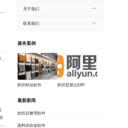
关于我们
可
为
联系我们
功
转
系
服务案例
厂，
印，
纺织样品软件
纺织贸易云ERP
最新新闻
面
纺织后整理软件
验
头分
面料供应链软件