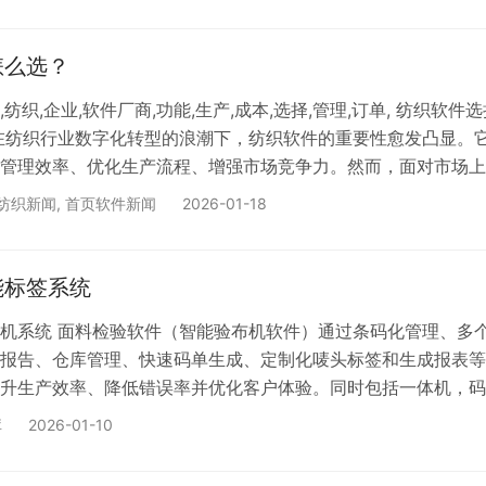
样品、订单到生产、仓储的全流程，助您选择最适配的工具，实
能决策的飞跃。 核心痛点：为什么传统管理方式在纺织行业行
业产业链长、环节多、变化快，传统依赖Excel和人工的方式已显
怎么选？
纺织,企业,软件厂商,功能,生产,成本,选择,管理,订单, 纺织软件
在纺织行业数字化转型的浪潮下，纺织软件的重要性愈发凸显。
管理效率、优化生产流程、增强市场竞争力。然而，面对市场上
软件，该如何做出正确的选择呢？下面为大家详细介绍选择纺织
纺织新闻
,
首页软件新闻
2026-01-18
明确自身需求 不同的纺织企业有着不同的业务模式和发展阶段，
之前，必须明确自身的需求。例如，以生产为主的企业，更需要
能，如生产排程、质量管理、设备管理等。像某中型纺…
能标签系统
机系统 面料检验软件（智能验布机软件）通过条码化管理、多
报告、仓库管理、快速码单生成、定制化唛头标签和生成报表等
升生产效率、降低错误率并优化客户体验。同时包括一体机，码
打印机和支架等硬件设施，支持接入市面上所有的验布机及电子
库
2026-01-10
下核心功能：