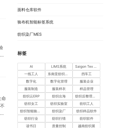
丰
面料仓库软件
验布机智能标签系统
纺织染厂MES
、
验
标签
物
下核
AI
LIMS系统
Saigon Tex 2026
一线工人
东南亚纺织市场
挡车工
数字化
数字化管理
服装企业
服装制造
服装样衣
样品管理
纺织云ERP
纺织出海
纺织后整理软件
生命
纺织女工
纺织实验室
纺织工人
不
纺织智能验布机系统
纺织染厂
纺织样品软件
，
纺织行业
纺织行情
纺织软件
软
读书日
质量控制
越南纺织展