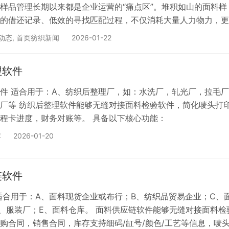
样品管理长期以来都是企业运营的“痛点区”。堆积如山的面料样
的借还记录、低效的寻找匹配过程，不仅消耗大量人力物力，更
单良机。如今，专业的面料样品软件（或称纺织样品软件）已成
动态
,
首页纺织新闻
2026-01-22
的关键数字化工具。本文将深入探讨这类软件的核心价值、核心
以及成功实施路径，帮助您为企业的样品管理找到高效的数字化
理软件
、 传统样品管理之痛：为什么你需要一款专业软件？ 在引入专业
件 适合用于：A、纺织后整理厂，如：水洗厂，轧光厂，拉毛
厂等 纺织后整理软件能够无缝对接面料检验软件，简化唛头打
程卡进度，财务对账等。 具备以下核心功能：
库
2026-01-20
链软件
适合用于：A、面料现货企业或布行；B、纺织品贸易企业；C、
、服装厂；E、面料仓库。 面料供应链软件能够无缝对接面料检
购合同，销售合同，库存支持细码/缸号/颜色/工艺等信息，唛